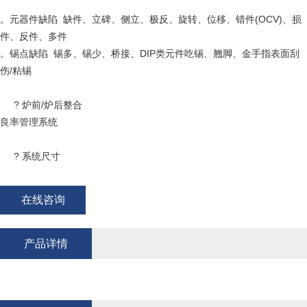
。元器件缺陷  缺件、立碑、侧立、极反、旋转、位移、错件(OCV)、损
件、反件、多件 
。锡点缺陷  锡多、锡少、桥接、DIP类元件吃锡、翘脚、金手指表面刮
     ? 炉前/炉后整合  
在线咨询
产品详情