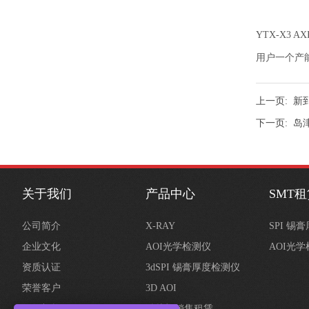
YTX-X3
用户一个产
上一页:
新到
下一页:
岛津
关于我们
产品中心
SMT
公司简介
X-RAY
SPI 锡
企业文化
AOI光学检测仪
AOI光
资质认证
3dSPI 锡膏厚度检测仪
荣誉客户
3D AOI
组织架构
贴片机销售租赁