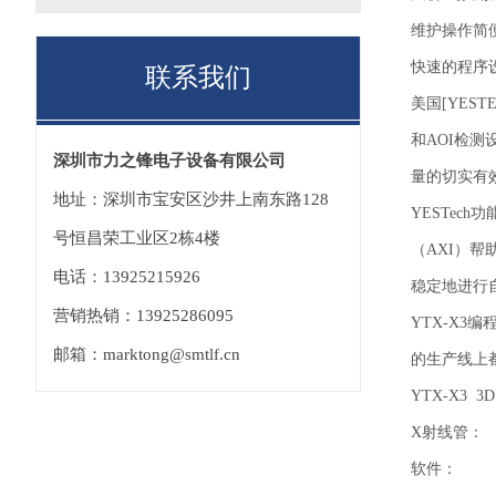
维护操作简
快速的程序
联系我们
美国[YEST
和AOI检
深圳市力之锋电子设备有限公司
量的切实有效
地址：深圳市宝安区沙井上南东路128
YESTec
号恒昌荣工业区2栋4楼
（AXI）
电话：13925215926
稳定地进行
营销热销：13925286095
YTX-X
邮箱：marktong@smtlf.cn
的生产线上
YTX-X3 
X射线管：
软件：