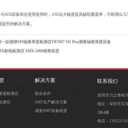
 AXI与AOI设备组合使用使用时，AXI会大幅度提高缺陷覆盖率，可检
能提升的解决方案。
一款德律SPI锡膏厚度检测仪TR7007 SII Plus测量锡膏厚度设备
X射线检测仪 SMX-2000销售租赁
租赁
解决方案
联系我们
膏厚度检测仪
校企合作
深圳市力之锋电
学检测仪
SMT生产解决方案
地址：深圳市宝安
成套SMT设备租赁
2栋4楼
电话：139252159