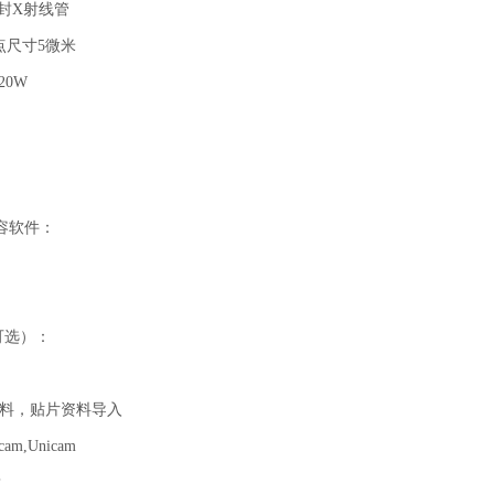
封X射线管
焦点尺寸5微米
20W
容软件：
可选）：
Y资料，贴片资料导入
tcam,Unicam
P