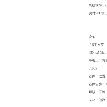
离线软件：
实时SPC
设备：
0.5平方英寸
450mx508mm
基板上下方5
01005
器件：位置
器件管脚：
焊锡：开路
BGA：短