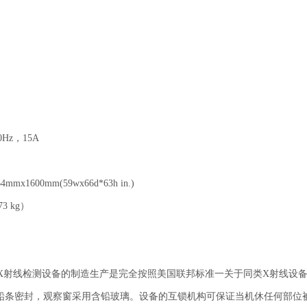
0Hz，15A
4mmx1600mm(59wx66d*63h in.)
73 kg）
h的X射线检测设备的制造生产是完全按照美国联邦标准一关于同类X射线设备的
铅条密封，观察窗采用含铅玻璃。设备的互锁机构可保证当机休任何部位